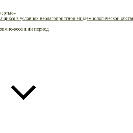
смертью»
ащихся в условиях неблагоприятной эпидемиологической обстан
-зимне-весенний период