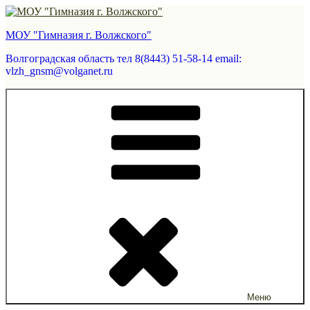
Перейти
к
МОУ "Гимназия г. Волжского"
содержимому
Волгоградская область тел 8(8443) 51-58-14 email:
vlzh_gnsm@volganet.ru
Меню